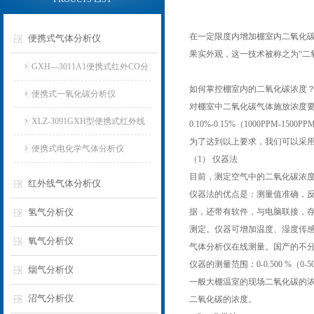
在一定限度内增加棚室内二氧化
便携式气体分析仪
果实外观，这一技术被称之为“二
GXH—3011A1便携式红外CO分
如何掌控棚室内的二氧化碳浓度
析仪
便携式一氧化碳分析仪
对棚室中二氧化碳气体施放浓度要求，
XLZ-3091GXH型便携式红外线
0.10%-0.15%（1000PPM-150
为了达到以上要求，我们可以采
分析仪
便携式电化学气体分析仪
（1） 仪器法
目前，测定空气中的二氧化碳浓度
红外线气体分析仪
仪器法的优点是：测量值准确，
氢气分析仪
据，还带有软件，与电脑联接，
测定。仪器可增加温度、湿度传感
氧气分析仪
气体分析仪在线测量。国产的不分
仪器的测量范围：0-0.500 %（0-50
烟气分析仪
一般大棚温室的现场二氧化碳的浓度控制
沼气分析仪
二氧化碳的浓度。