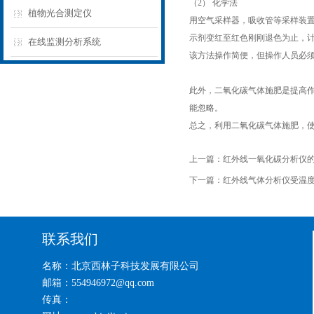
（2） 化学法
植物光合测定仪
用空气采样器，吸收管等采样装
示剂变红至红色刚刚退色为止，
在线监测分析系统
该方法操作简便，但操作人员必
此外，二氧化碳气体施肥是提高
能忽略。
总之，利用二氧化碳气体施肥，
上一篇：
红外线一氧化碳分析仪
下一篇：
红外线气体分析仪受温
联系我们
名称：北京西林子科技发展有限公司
邮箱：554946972@qq.com
传真：