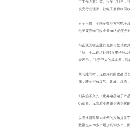
广工作方案》等。今年1月1日，
改变行业现状、让电子废弃物回
直至当前，全国多数地方的电子
电子废弃物回收企业zui大的竞
与正规回收企业的低价与繁琐程
了解，手工作坊处理1斤电子垃圾成
者表示，“由于巨大的成本差，现
而与此同时，无秩序的回收处理
属，随意排放废气、废液、废渣
刚实施不久的《废弃电器电子产品
扔乱售、无资质小商贩倒买倒卖
以旧换新政策为条例的实施提供
数量也从20多个增加到50多个，