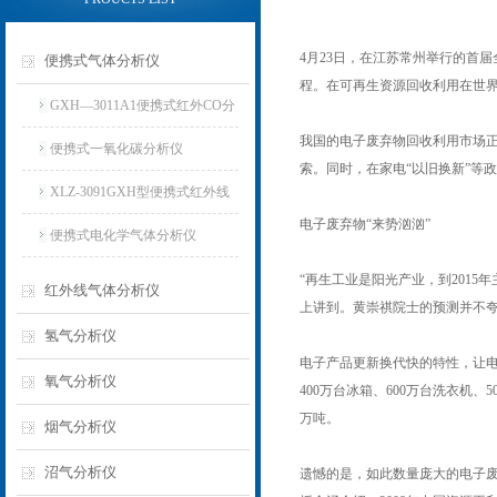
4月23日，在江苏常州举行的首
便携式气体分析仪
程。在可再生资源回收利用在世
GXH—3011A1便携式红外CO分
我国的电子废弃物回收利用市场
析仪
便携式一氧化碳分析仪
索。同时，在家电“以旧换新”等
XLZ-3091GXH型便携式红外线
电子废弃物“来势汹汹”
分析仪
便携式电化学气体分析仪
“再生工业是阳光产业，到201
红外线气体分析仪
上讲到。黄崇祺院士的预测并不
氢气分析仪
电子产品更新换代快的特性，让电
氧气分析仪
400万台冰箱、600万台洗衣机
万吨。
烟气分析仪
沼气分析仪
遗憾的是，如此数量庞大的电子废