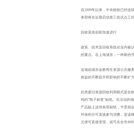
自2009年以来，中央财政已经连
务部将在近期启动第三批试点工
回收渠道创新加速进行
政策、技术及回收系统在业内被
的重点。在上海浦东，一种新的
这项由浦东金桥再生资源公共服务
效益的不断提升和影响的不断扩
此类废旧资源回收利用模式是在物
码的“电子标签”贴纸。在活动的
产品贴上这张条形贴纸，卡里就
环保积分可直接参与消费，是该模
元便可直接变现，或可在全市40