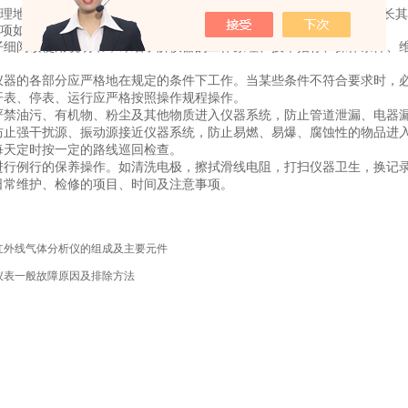
理地对工业色谱仪进行维护，不但可以保证其正常工作，而且还能延长其
项如下。
仔细阅读使用说明书，详细了解仪器的工作原理、技术指标、操作条件、
仪器的各部分应严格地在规定的条件下工作。当某些条件不符合要求时，
开表、停表、运行应严格按照操作规程操作。
严禁油污、有机物、粉尘及其他物质进入仪器系统，防止管道泄漏、电器
防止强干扰源、振动源接近仪器系统，防止易燃、易爆、腐蚀性的物品进
每天定时按一定的路线巡回检查。
进行例行的保养操作。如清洗电极，擦拭滑线电阻，打扫仪器卫生，换记
日常维护、检修的项目、时间及注意事项。
红外线气体分析仪的组成及主要元件
仪表一般故障原因及排除方法