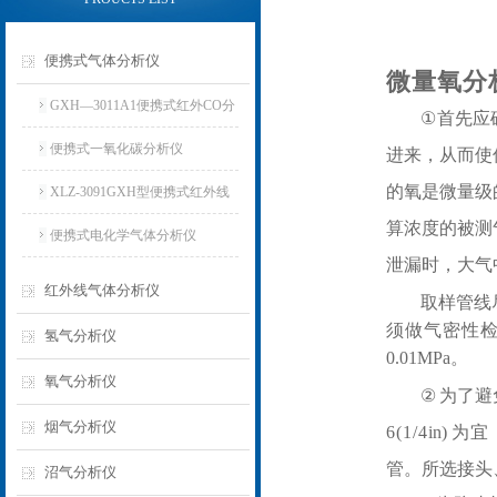
便携式气体分析仪
微量氧分
GXH—3011A1便携式红外CO分
①
首先应
析仪
便携式一氧化碳分析仪
进来，从而使
的氧是微量级
XLZ-3091GXH型便携式红外线
算浓度的被测
分析仪
便携式电化学气体分析仪
泄漏时，大气
红外线气体分析仪
取样管线
须做气密性
氢气分析仪
0.01
MPa
。
氧气分析仪
②
为了避
烟气分析仪
6(1/4
in
)
为宜
管。所选接头
沼气分析仪