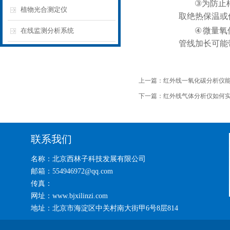
③
为防止
植物光合测定仪
取绝热保温或
④
微量氧
在线监测分析系统
管线加长可能
上一篇：
红外线一氧化碳分析仪
下一篇：
红外线气体分析仪如何
联系我们
名称：北京西林子科技发展有限公司
邮箱：554946972@qq.com
传真：
网址：www.bjxilinzi.com
地址：北京市海淀区中关村南大街甲6号8层814