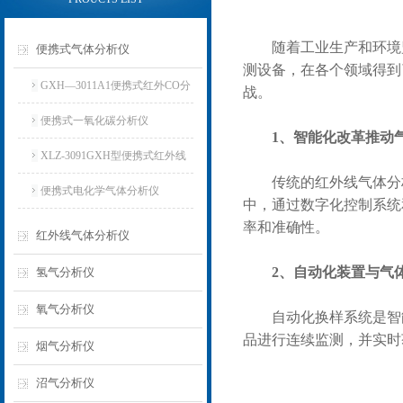
随着工业生产和环境监
便携式气体分析仪
测设备，在各个领域得到
GXH—3011A1便携式红外CO分
战。
析仪
便携式一氧化碳分析仪
1、智能化改革推动
XLZ-3091GXH型便携式红外线
传统的红外线气体分析
分析仪
便携式电化学气体分析仪
中，通过数字化控制系统
率和准确性。
红外线气体分析仪
2、自动化装置与气
氢气分析仪
氧气分析仪
自动化换样系统是智能
品进行连续监测，并实时
烟气分析仪
沼气分析仪