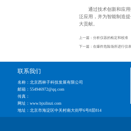
通过技术创新和应用拓
泛应用，并为智能制造提
大贡献。
上一篇：
分析仪器的检定和校准
下一篇：
在爆炸危险场所进行仪
联系我们
名称：北京西林子科技发展有限公司
邮箱：554946972@qq.com
传真：
网址：www.bjxilinzi.com
地址：北京市海淀区中关村南大街甲6号8层814