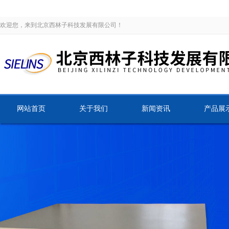
欢迎您，来到北京西林子科技发展有限公司！
网站首页
关于我们
新闻资讯
产品展