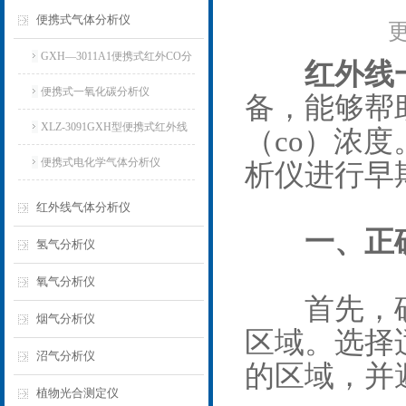
便携式气体分析仪
更
GXH—3011A1便携式红外CO分
红外线
析仪
便携式一氧化碳分析仪
备，能够帮
XLZ-3091GXH型便携式红外线
（co）浓
分析仪
便携式电化学气体分析仪
析仪进行早
红外线气体分析仪
一、正
氢气分析仪
氧气分析仪
首先，确保
烟气分析仪
区域。选择
沼气分析仪
的区域，并
植物光合测定仪