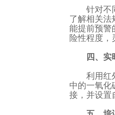
针对不同
了解相关法
能提前预警
险性程度，
四、实
利用红外线
中的一氧化
接，并设置
五、培