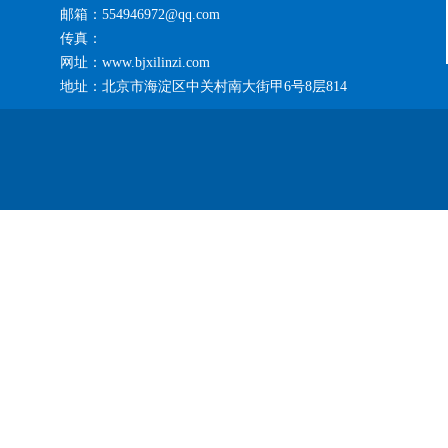
邮箱：554946972@qq.com
传真：
网址：www.bjxilinzi.com
地址：北京市海淀区中关村南大街甲6号8层814