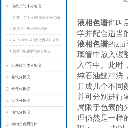
便携式气体分析仪
GXH—3011A1便携式红外CO分
液相色谱
也叫
析仪
便携式一氧化碳分析仪
学并配合适当
XLZ-3091GXH型便携式红外线
液相色谱
的z
分析仪
便携式电化学气体分析仪
璃管中放入碳
入管中。此时
红外线气体分析仪
纯石油醚冲洗
氢气分析仪
开成几个不同
氧气分析仪
并可分别进行
烟气分析仪
局限于色素的
沼气分析仪
理仍然是一样
植物光合测定仪