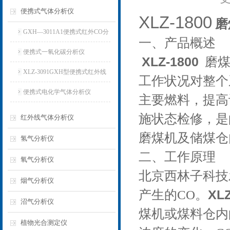
便携式气体分析仪
XLZ-1800
磨
GXH—3011A1便携式红外CO分
一、产品概述
析仪
便携式一氧化碳分析仪
XLZ-1800
磨
XLZ-3091GXH型便携式红外线
工作状况对整个
分析仪
便携式电化学气体分析仪
主要燃料，提高
施状态检修，是
红外线气体分析仪
磨煤机及储煤仓
氢气分析仪
二、工作原理
氧气分析仪
北京西林子科技
烟气分析仪
产生的
CO
。
XLZ
沼气分析仪
煤机或煤料仓内
植物光合测定仪