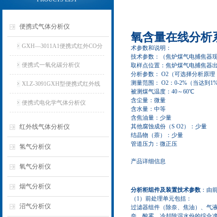
便携式气体分析仪
氧含量在线分析
GXH—3011A1便携式红外CO分
术参数和说明：
技术参数：（焦炉煤气电捕焦器
析仪
便携式一氧化碳分析仪
取样点位置：焦炉煤气电捕焦器
分析参数：
O2
（可选择分析原理
测量范围：
O2
：
0-2%
（当达到
1
XLZ-3091GXH型便携式红外线
被测煤气温度：
40
～
60
℃
含尘量：微量
分析仪
便携式电化学气体分析仪
含水量：中等
含焦油量：少量
红外线气体分析仪
其他腐蚀成份（
S O2
）：少量
结晶物（萘）：少量
管道压力：微正压
氢气分析仪
产品详细信息
氧气分析仪
烟气分析仪
分析柜组件及装置技术参数
：由
（
1
）前处理单元包括：
沼气分析仪
过滤器组件（除奈、焦油）、气
奈、酸雾、冷却除湿水份的综合