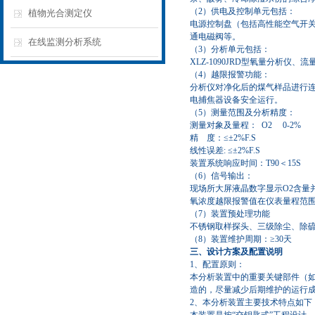
（
2
）供电及控制单元包括：
植物光合测定仪
电源控制盘（包括高性能空气开
通电磁阀等。
在线监测分析系统
（
3
）分析单元包括：
XLZ-1090JRD
型氧量分析仪、流
（
4
）越限报警功能：
分析仪对净化后的煤气样品进行
电捕焦器设备安全运行。
（
5
）测量范围及分析精度：
测量对象及量程：
O2 0-2%
精
度：
≤±2%F.S
线性误差
: ≤±2%F.S
装置系统响应时间：
T90
＜
15S
（
6
）信号输出：
现场所大屏液晶数字显示
O2
含量
氧浓度越限报警值在仪表量程范
（
7
）装置预处理功能
不锈钢取样探头、三级除尘、除
（
8
）装置维护周期：
≥30
天
三、设计方案及配置说明
1
、配置原则：
本分析装置中的重要关键部件（
造的，尽量减少后期维护的运行
2
、本分析装置主要技术特点如下