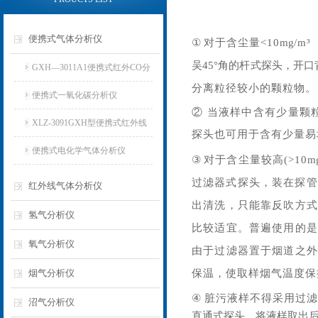
便携式气体分析仪
①
对于含尘量
<10
mg
/m³
吴
45°角的杆式探头，开
GXH—3011A1便携式红外CO分
分离粒径较小
的颗粒物。
析仪
便携式一氧化碳分析仪
②
当液样中含有少量颗
XLZ-3091GXH型便携式红外线
探头也可用于含有少量易
分析仪
便携式电化学气体分析仪
③
对于含尘量较高
(>10
m
过滤器式探头，装在探管
红外线气体分析仪
出清洗，只
能靠反吹方式
氢气分析仪
比较适宜。普遍使用的是
氧气分析仪
由于过滤器置于烟道之外
烟气分析仪
保温，使取样烟气温度保
④
脏污液样不得采用过滤
沼气分析仪
直通式探头，将液样取出