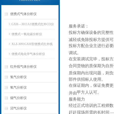
便携式气体分析仪
GXH—3011A1便携式红外CO分
服务承诺：
投标方确保设备的完整性
析仪
便携式一氧化碳分析仪
减轻或免除投标方提供可
XLZ-3091GXH型便携式红外线
投标方配合业主进行必要
调试。
分析仪
便携式电化学气体分析仪
在安装调试完毕，投标方
合同货物的质保期为自所
红外线气体分析仪
质保期内出现问题，则负
氢气分析仪
部件供招标人使用。
在保证期内，保证免费更
氧气分析仪
甲方
人认可。
并由
烟气分析仪
服务能力
经过正式培训的工程师数
沼气分析仪
赶赴现场所需的长时间
—