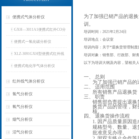
为了加强已销产品的退换
便携式气体分析仪
训。
GXH—3011A1便携式红外CO分
培训时间：2021年2月24日
培训地点：会议室
析仪
便携式一氧化碳分析仪
培训内容：关于*退换货管理制度
XLZ-3091GXH型便携式红外线
培训对象：销售部、行政部、财
以下为培训大纲及内容，望相关
分析仪
便携式电化学气体分析仪
总则
一、
红外线气体分析仪
为了加强已销产品的
适用范围
二、
所有销售产品退换货
氢气分析仪
职责
三、
销售部负责提出退换
换货产品的管理，财
氧气分析仪
核。
退换货操作流程
四、
烟气分析仪
1.
因产品质量原因造
规格型号、数量、退
沼气分析仪
批准意见办理。
2.
因双方终止合作等