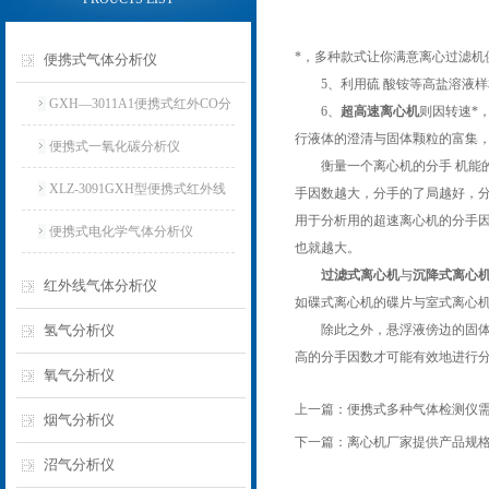
*，多种款式让你满意离心过滤机
便携式气体分析仪
5、利用硫 酸铵等高盐溶液样
GXH—3011A1便携式红外CO分
6、
超高速离心机
则因转速*
行液体的澄清与固体颗粒的富集，
析仪
便携式一氧化碳分析仪
衡量一个离心机的分手 机能的
XLZ-3091GXH型便携式红外线
手因数越大，分手的了局越好，分手
用于分析用的超速离心机的分手因
分析仪
便携式电化学气体分析仪
也就越大。
过滤式离心机
与
沉降式离心
红外线气体分析仪
如碟式离心机的碟片与室式离心
氢气分析仪
除此之外，悬浮液傍边的固体颗
高的分手因数才可能有效地进行
氧气分析仪
上一篇：
便携式多种气体检测仪
烟气分析仪
下一篇：
离心机厂家提供产品规
沼气分析仪