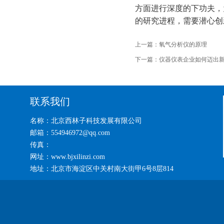
方面进行深度的下功夫，
的研究进程，需要潜心创
上一篇：
氧气分析仪的原理
下一篇：
仪器仪表企业如何迈出
联系我们
名称：北京西林子科技发展有限公司
邮箱：554946972@qq.com
传真：
网址：www.bjxilinzi.com
地址：北京市海淀区中关村南大街甲6号8层814