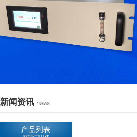
新闻资讯
/ NEWS
产品列表
PROUCTS LIST