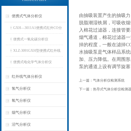
由抽吸装置产生的抽吸力
便携式气体分析仪
脱脂潮湿铁屑，可吸收烟
GXH—3011A1便携式红外CO分
入棉花过滤器，连接管要
烟气通道，棉花过滤器一
析仪
便携式一氧化碳分析仪
掉的程度，一般在滤掉CO
XLZ-3091GXH型便携式红外线
水抽吸泵是气体样品系统
加、压力降低。在周围形
分析仪
便携式电化学气体分析仪
泵的通道上设有调节旋塞
红外线气体分析仪
上一篇：
气体分析仪检测系统
氢气分析仪
下一篇：
热导式气体分析仪检测器
氧气分析仪
烟气分析仪
沼气分析仪