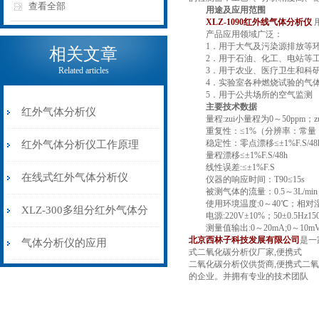
查看全部
用途及应用范围
XLZ-1090
红外线气体分析仪
产品应用领域广泛：
1．用于大气及污染源排放等环
相关文章
2．用于石油、化工、电站等工
Related articles
3．用于农业、医疗卫生和科研
4．实验室各种燃烧试验的气体
5．用于公共场所的空气监测
主要技术数据
红外气体分析仪
量程:zui小量程为0～50ppm；
重复性：≤1%（分辨率：常量：≤0.
稳定性：零点漂移≤±1%F.S/48
红外气体分析仪工作原理
量程漂移≤±1%F.S/48h
线性误差:≤±1%F.S
在线式红外气体分析仪
仪器的响应时间：T90≤15s
被测气体的流量：0.5～3L/min
使用环境温度:0～40℃；相对湿
XLZ-300多组分红外气体分
电源:220V±10%；50±0.5Hz15
测量值输出:0～20mA;0～10m
北京西林子科技发展有限公司
是一
析仪
气体分析仪的应用
式二氧化碳分析仪厂家,便携式
二氧化碳分析仪供货商,便携式二氧
的企业。并拥有专业的技术团队